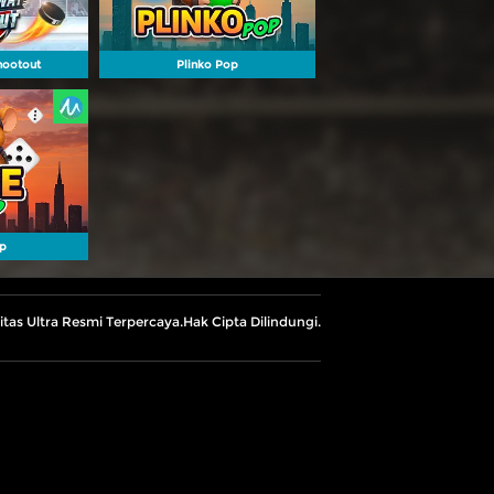
hootout
Plinko Pop
p
as Ultra Resmi Terpercaya.Hak Cipta Dilindungi.