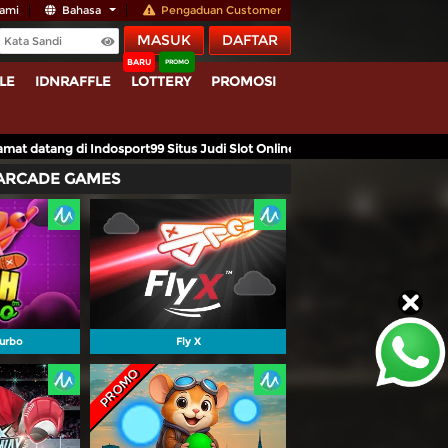
ami
Bahasa
Pengaduan Customer
DAFTAR
BARU
PROMO
LE
IDNRAFFLE
LOTTERY
PROMOSI
t datang di Indosport99 Situs Judi Slot Online Terpercaya Yang Melayani Be
 ARCADE GAMES
Turbo
Fly X
PROMO